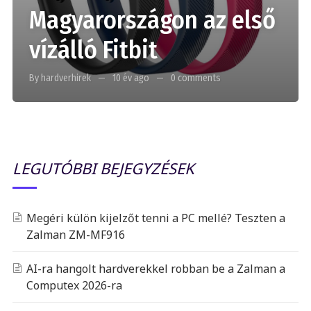
Magyarországon az első
vízálló Fitbit
By hardverhirek
10 év ago
0 comments
LEGUTÓBBI BEJEGYZÉSEK
Megéri külön kijelzőt tenni a PC mellé? Teszten a
Zalman ZM-MF916
AI-ra hangolt hardverekkel robban be a Zalman a
Computex 2026-ra