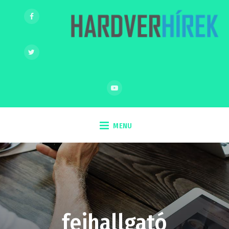
MENU
fejhallgató