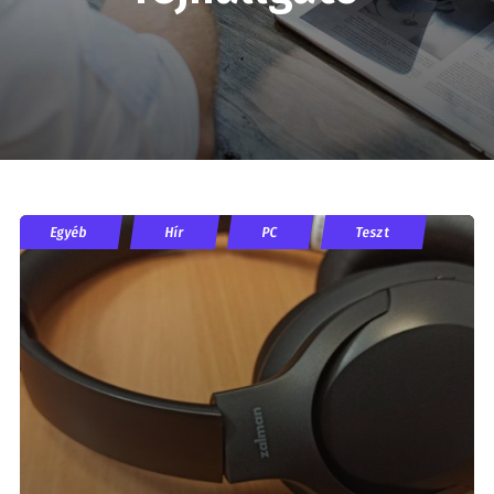
Egyéb
Hír
PC
Teszt