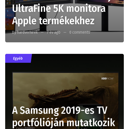
UltraFine 5K monitora
Apple termékekhez
By hardverhirek
7 év ago
0 comments
Egyéb
A Samsung 2019-es TV
portfólióján mutatkozik