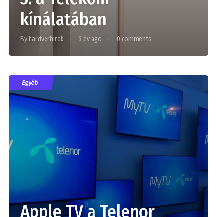
kínálatában
By hardverhirek
9 év ago
0 comments
Egyéb
Apple TV a Telenor