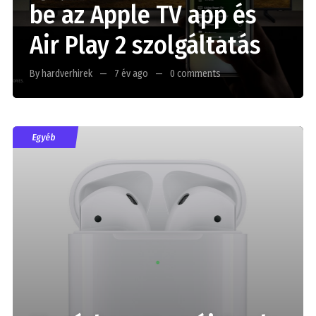
be az Apple TV app és
Air Play 2 szolgáltatás
By hardverhirek
7 év ago
0 comments
Egyéb