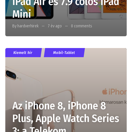
iPad Air és 7.9 colos iPad
Mini
By hardverhirek
7 év ago
0 comments
Kiemelt hír
Mobil-Tablet
Az iPhone 8, iPhone 8
Plus, Apple Watch Series
3: a Telekom