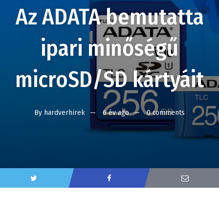
Az ADATA bemutatta
ipari minőségű
microSD/SD kártyáit
By
hardverhirek
6 év ago
0 comments