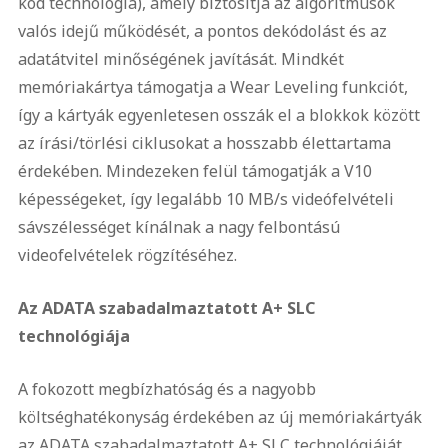
kód technológia), amely biztosítja az algoritmusok
valós idejű működését, a pontos dekódolást és az
adatátvitel minőségének javítását. Mindkét
memóriakártya támogatja a Wear Leveling funkciót,
így a kártyák egyenletesen osszák el a blokkok között
az írási/törlési ciklusokat a hosszabb élettartama
érdekében. Mindezeken felül támogatják a V10
képességeket, így legalább 10 MB/s videófelvételi
sávszélességet kínálnak a nagy felbontású
videofelvételek rögzítéséhez.
Az ADATA szabadalmaztatott A+ SLC
technológiája
A fokozott megbízhatóság és a nagyobb
költséghatékonyság érdekében az új memóriakártyák
az ADATA szabadalmaztatott A+ SLC technológiáját