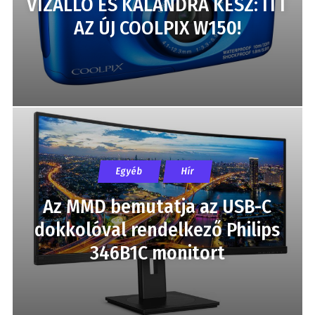
VÍZÁLLÓ ÉS KALANDRA KÉSZ: ITT
AZ ÚJ COOLPIX W150!
Egyéb
Hír
Az MMD bemutatja az USB-C
dokkolóval rendelkező Philips
346B1C monitort