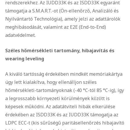
rendszerekhez. Az IUDD33K és az ISDD33K egyaránt
támogatja a S.M.A.R.T.-ot (Ön-ellenőrző, Analizáló és
Nyilvántartó Technológia), amely jelzi az adattárolók
meghibásodását, valamint az E2E (End-to-End)
adatvédelmet.
Széles hőmérsékleti tartomány, hibajavítás és
wearing leveling
A kiváló tartósság érdekében mindkét memóriakártya
úgy lett kialakítva, hogy ellenálljon széles
hőmérsékleti-tartományoknak (-40 °C-tól 85 °C-ig), így
a legrosszabb környezeti körülmények között is
képesek működni. Az adatátviteli hibák elkerülése
érdekében az ISDD33K és az IUDD33K támogatja az
LDPC ECC-t (kis sűrűségű paritásellenőrzés hibajavító