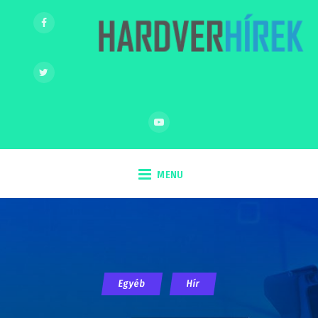
MENU
Egyéb
Hír