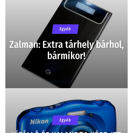
Egyéb
Zalman: Extra tárhely bárhol,
bármikor!
Egyéb