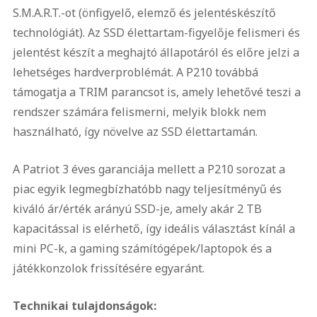
S.M.A.R.T.-ot (önfigyelő, elemző és jelentéskészítő
technológiát). Az SSD élettartam-figyelője felismeri és
jelentést készít a meghajtó állapotáról és előre jelzi a
lehetséges hardverproblémát. A P210 továbbá
támogatja a TRIM parancsot is, amely lehetővé teszi a
rendszer számára felismerni, melyik blokk nem
használható, így növelve az SSD élettartamán.
A Patriot 3 éves garanciája mellett a P210 sorozat a
piac egyik legmegbízhatóbb nagy teljesítményű és
kiváló ár/érték arányú SSD-je, amely akár 2 TB
kapacitással is elérhető, így ideális választást kínál a
mini PC-k, a gaming számítógépek/laptopok és a
játékkonzolok frissítésére egyaránt.
Technikai tulajdonságok: