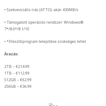
• Szekvenciális írás (ATTO): akár 430MB/s
• Támogatott operációs rendszer: Windows®
7*/8.0*/8.1/10
• *Illesztőprogram telepítése szükséges lehet
Árazás:
2TB – €214.99
1TB – €112.99
512GB – €62.99
256GB – €36.99