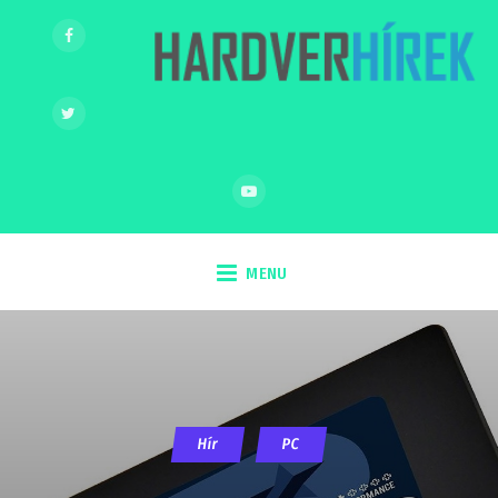
MENU
Hír
PC