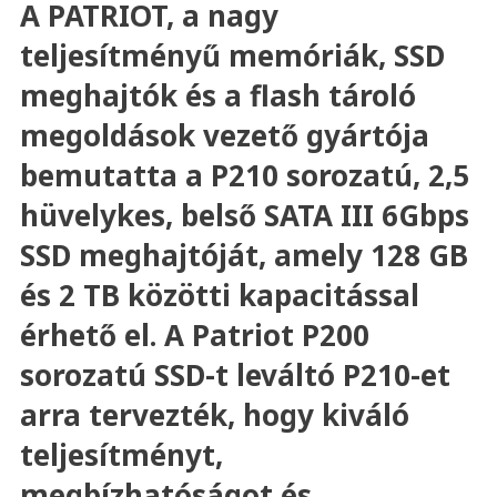
A PATRIOT, a nagy
teljesítményű memóriák, SSD
meghajtók és a flash tároló
megoldások vezető gyártója
bemutatta a P210 sorozatú, 2,5
hüvelykes, belső SATA III 6Gbps
SSD meghajtóját, amely 128 GB
és 2 TB közötti kapacitással
érhető el. A Patriot P200
sorozatú SSD-t leváltó P210-et
arra tervezték, hogy kiváló
teljesítményt,
megbízhatóságot és