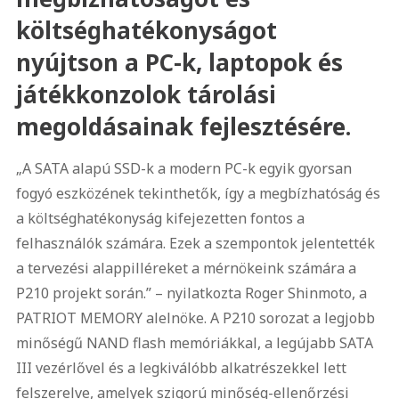
költséghatékonyságot
nyújtson a PC-k, laptopok és
játékkonzolok tárolási
megoldásainak fejlesztésére.
„A SATA alapú SSD-k a modern PC-k egyik gyorsan
fogyó eszközének tekinthetők, így a megbízhatóság és
a költséghatékonyság kifejezetten fontos a
felhasználók számára. Ezek a szempontok jelentették
a tervezési alappilléreket a mérnökeink számára a
P210 projekt során.” – nyilatkozta Roger Shinmoto, a
PATRIOT MEMORY alelnöke. A P210 sorozat a legjobb
minőségű NAND flash memóriákkal, a legújabb SATA
III vezérlővel és a legkiválóbb alkatrészekkel lett
felszerelve, amelyek szigorú minőség-ellenőrzési