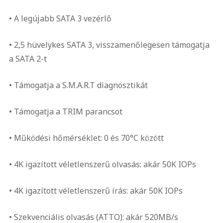
• A legújabb SATA 3 vezérlő
• 2,5 hüvelykes SATA 3, visszamenőlegesen támogatja
a SATA 2-t
• Támogatja a S.M.A.R.T diagnosztikát
• Támogatja a TRIM parancsot
• Működési hőmérséklet: 0 és 70°C között
• 4K igazított véletlenszerű olvasás: akár 50K IOPs
• 4K igazított véletlenszerű írás: akár 50K IOPs
• Szekvenciális olvasás (ATTO): akár 520MB/s