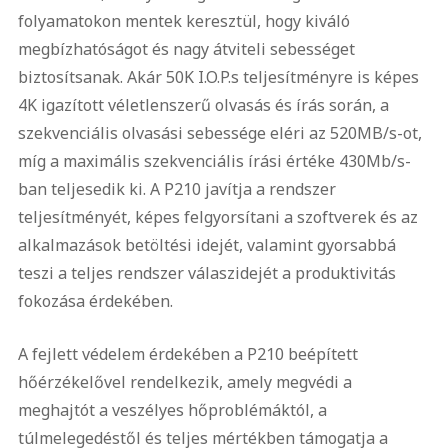
folyamatokon mentek keresztül, hogy kiváló
megbízhatóságot és nagy átviteli sebességet
biztosítsanak. Akár 50K I.O.P.s teljesítményre is képes
4K igazított véletlenszerű olvasás és írás során, a
szekvenciális olvasási sebessége eléri az 520MB/s-ot,
míg a maximális szekvenciális írási értéke 430Mb/s-
ban teljesedik ki. A P210 javítja a rendszer
teljesítményét, képes felgyorsítani a szoftverek és az
alkalmazások betöltési idejét, valamint gyorsabbá
teszi a teljes rendszer válaszidejét a produktivitás
fokozása érdekében.
A fejlett védelem érdekében a P210 beépített
hőérzékelővel rendelkezik, amely megvédi a
meghajtót a veszélyes hőproblémáktól, a
túlmelegedéstől és teljes mértékben támogatja a