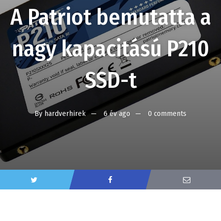
A Patriot bemutatta a
nagy kapacitású P210
SSD-t
By
hardverhirek
6 év ago
0 comments