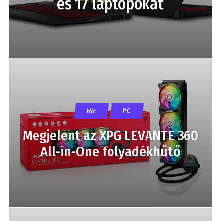
és 17 laptopokat
Hír
PC
Megjelent az XPG LEVANTE 360
All-in-One folyadékhűtő