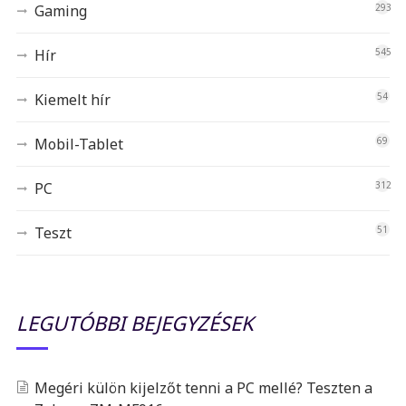
Gaming
293
Hír
545
Kiemelt hír
54
Mobil-Tablet
69
PC
312
Teszt
51
LEGUTÓBBI BEJEGYZÉSEK
Megéri külön kijelzőt tenni a PC mellé? Teszten a