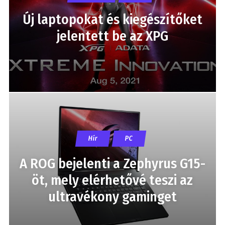
Új laptopokat és kiegészítőket
jelentett be az XPG
Hír
PC
A ROG bejelenti a Zephyrus G15-
öt, mely elérhetővé teszi az
ultravékony gaminget