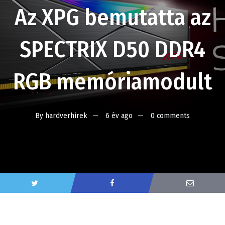
Az XPG bemutatta az
SPECTRIX D50 DDR4
RGB memóriamodult
By
hardverhirek
6 év ago
0 comments