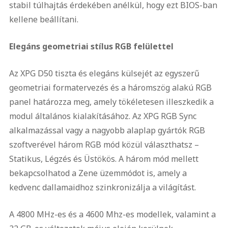
stabil túlhajtás érdekében anélkül, hogy ezt BIOS-ban
kellene beállítani.
Elegáns geometriai stílus RGB felülettel
Az XPG D50 tiszta és elegáns külsejét az egyszerű
geometriai formatervezés és a háromszög alakú RGB
panel határozza meg, amely tökéletesen illeszkedik a
modul általános kialakításához. Az XPG RGB Sync
alkalmazással vagy a nagyobb alaplap gyártók RGB
szoftverével három RGB mód közül választhatsz –
Statikus, Légzés és Üstökös. A három mód mellett
bekapcsolhatod a Zene üzemmódot is, amely a
kedvenc dallamaidhoz szinkronizálja a világítást.
A 4800 MHz-es és a 4600 Mhz-es modellek, valamint a