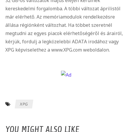
32 GB-os változatok május elején kerülnek
kereskedelmi forgalomba. A többi változat áprilistól
már elérhető. Az memóriamodulok rendelkezésre
állása régiónként változhat. Ha többet szeretnél
megtudni az egyes piacok elérhetőségéről és árairól,
kérjük, fordulj a legközelebbi ADATA irodához vagy
XPG képviselethez a www.XPG.com weboldalon.
XPG
YOU MIGHT ALSO LIKE