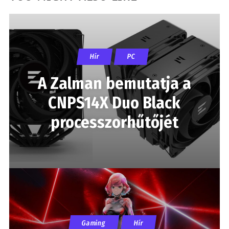
Hír
PC
A Zalman bemutatja a
CNPS14X Duo Black
processzorhűtőjét
Gaming
Hír