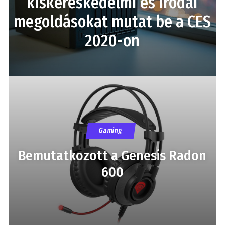
kiskereskedelmi és irodai
megoldásokat mutat be a CES
2020-on
Gaming
Bemutatkozott a Genesis Radon
600