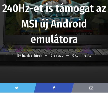
240Hz-et is támogat az
MSI új Android
emulátora
By
hardverhirek
7 év ago
0 comments