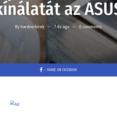
kínálatát az ASU
By
hardverhirek
7 év ago
0 comments
–
SHARE ON FACEBOOK