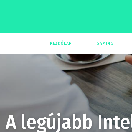
KEZDŐLAP
GAMING
293
A legújabb Inte