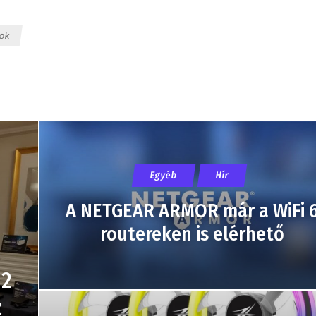
ok
Egyéb
Hír
A NETGEAR ARMOR már a WiFi 
routereken is elérhető
12
z