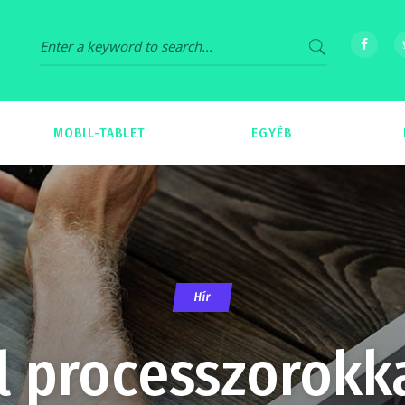
MOBIL-TABLET
EGYÉB
69
539
Hír
l processzorokkal