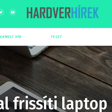
KIEMELT HÍR
TESZT
54
51
 frissíti laptop