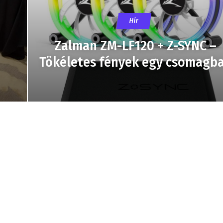
Hír
Zalman ZM-LF120 + Z-SYNC –
Tökéletes fények egy csomagb