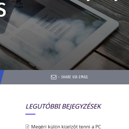
S
–
SHARE VIA EMAIL
LEGUTÓBBI BEJEGYZÉSEK
Megéri külön kijelzőt tenni a PC