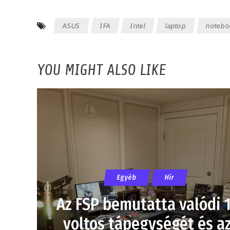
ASUS
IFA
Intel
laptop
notebo
YOU MIGHT ALSO LIKE
Egyéb
Hír
Az FSP bemutatta valódi 
voltos tápegységét és a