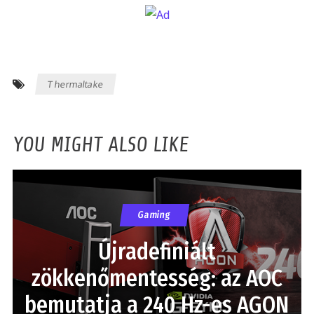
Thermaltake
YOU MIGHT ALSO LIKE
Gaming
Újradefiniált
zökkenőmentesség: az AOC
bemutatja a 240 Hz-es AGON