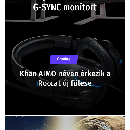
G-SYNC monitort
Gaming
Khan AIMO néven érkezik a
Roccat új fülese