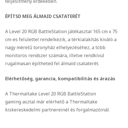
teljesítmény érdekében.
ÉPÍTSD MEG ÁLMAID CSATATERÉT
A Level 20 RGB BattleStation játékasztal 165 cm x 75
cm-es felülettel rendelkezik, a térkialakítás kiváló a
nagy méretű toronyház elhelyezéséhez, a több
monitoros rendszer számára, illetve rendkívül
rugalmasan építheted fel álmaid csataterét.
Elérhetőség, garancia, kompatibilitás és árazás
A Thermaltake Level 20 RGB BattleStation
gaming asztal már elérhető a Thermaltake
kiskereskedelmi partnereinél és forgalmazóinál.