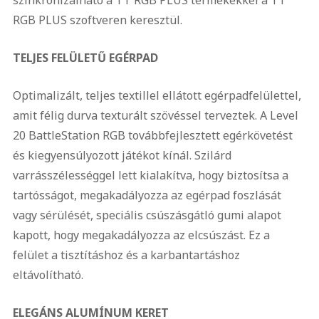
szinkronizálható a TT RGB PLUS termékekkel a TT
RGB PLUS szoftveren keresztül.
TELJES FELÜLETŰ EGÉRPAD
Optimalizált, teljes textillel ellátott egérpadfelülettel,
amit félig durva texturált szövéssel terveztek. A Level
20 BattleStation RGB továbbfejlesztett egérkövetést
és kiegyensúlyozott játékot kínál. Szilárd
varrásszélességgel lett kialakítva, hogy biztosítsa a
tartósságot, megakadályozza az egérpad foszlását
vagy sérülését, speciális csúszásgátló gumi alapot
kapott, hogy megakadályozza az elcsúszást. Ez a
felület a tisztításhoz és a karbantartáshoz
eltávolítható.
ELEGÁNS ALUMÍNUM KERET