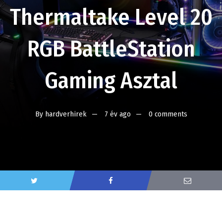
Thermaltake Level 20
RGB BattleStation
Gaming Asztal
By
hardverhirek
7 év ago
0 comments