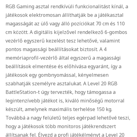
RGB Gaming asztal rendkívüli funkcionalitást kínál, a
játékosok elektromosan állíthatják be a játékasztal
magasságát az ülő vagy álló pozíciókat 70 cm és 110
cm között. A digitális kijelzővel rendelkező 6-gombos
vezérlő egyszerű kezelést tesz lehetővé, valamint
pontos magassági beállításokat biztosít. A 4
memóriaprofil-vezérlő által egyszerű a magassági
beállítások elmentése és előhívása egyaránt, így a
játékosok egy gombnyomással, kényelmesen
szabhatják személyre asztalukat. A Level 20 RGB
BattleStation-t úgy tervezték, hogy támogassa a
legintenzívebb játékot is, kiváló minőségű motorral
készült, amelynek maximális terhelése 150 kg.
Továbbá a nagy felületű teljes egérpad lehetővé teszi,
hogy a játékosok több monitoros játékrendszert
állítsanak fel. Élvezd a profi játékélményt a Level 20