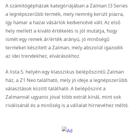
A számítógépházak kategóriájában a Zalman I3 Series
a legnépszerűbb termék, mely nemrég került piacra,
így hamar a hazai vásárlók kedvencévé vált. Az első
hely mellett a kiváló értékelés is jól mutatja, hogy
ismét egy remek ár/érték arányú, jó minőségű
terméket készített a Zalman, mely abszolút igazodik
az idei trendekhez, elvárásokhoz.
A lista 5. helyén egy klasszikus belépőszintű Zalman
ház, a Z1 Neo található, mely jó ideje a legnépszerűbb
választások között található. A belépőszint a
Zalmannál ugyanis jóval több extrát kínál, mint sok
riválisánál és a minőség is a vállalat hírnevéhez méltó.