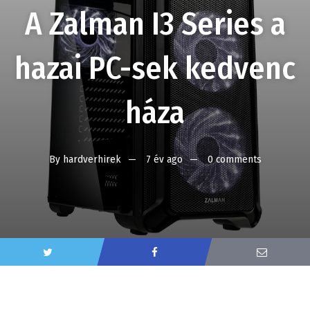
A Zalman I3 Series a
hazai PC-sek kedvenc
háza
By
hardverhirek
7 év ago
0 comments