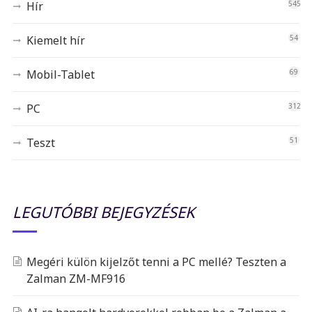
Hír
545
Kiemelt hír
54
Mobil-Tablet
69
PC
312
Teszt
51
LEGUTÓBBI BEJEGYZÉSEK
Megéri külön kijelzőt tenni a PC mellé? Teszten a
Zalman ZM-MF916