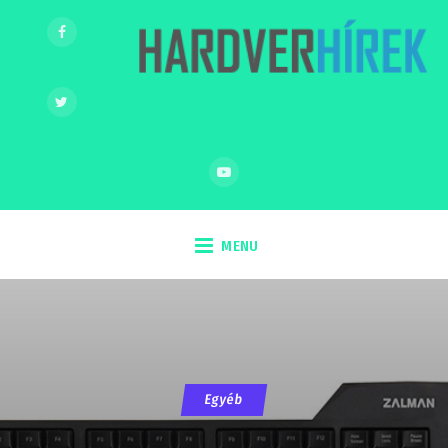
MENU
Egyéb