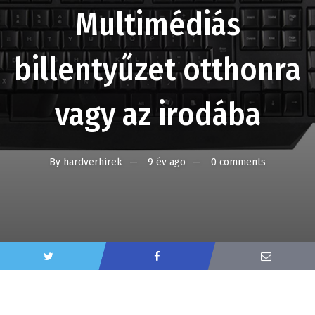
Multimédiás
billentyűzet otthonra
vagy az irodába
By
hardverhirek
9 év ago
0 comments