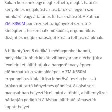
Sokan keresnek egy megfizethető, megbízható és
kényelmes megoldást az asztalukra, legyen szó
munkáról vagy általános felhasználásról. A Zalman
ZM-K350M
pont ezeket az igényeket szeretné
kielégíteni, hiszen halk működést, ergonomikus
dizájnt és megbízhatóságot kínál a felhasználóknak.
A billentyűzet 8 dedikált médiagombot kapott,
melyekkel többek között villámgyorsan elérhetjük a
leveleinket, állíthatjuk a hangerőt vagy éppen
előhozhatjuk a számológépet. A ZM-K350M
ergonomikus kialakítása lehetővé teszi a hosszú
órákon át tartó kényelmes gépelést. Az alsó sort
magasabban helyezték el, mint a többit, a billentyűzet
hátlapján pedig két állásban állítható támaszték
kapott helyet.