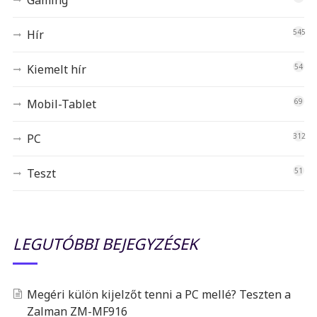
Gaming
Hír
545
Kiemelt hír
54
Mobil-Tablet
69
PC
312
Teszt
51
LEGUTÓBBI BEJEGYZÉSEK
Megéri külön kijelzőt tenni a PC mellé? Teszten a
Zalman ZM-MF916