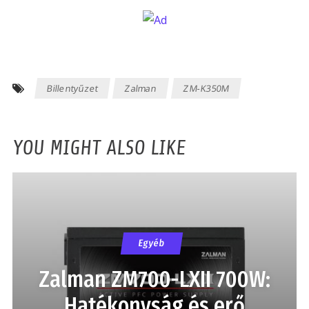
Billentyűzet
Zalman
ZM-K350M
YOU MIGHT ALSO LIKE
Egyéb
Zalman ZM700-LXII 700W:
Hatékonyság és erő