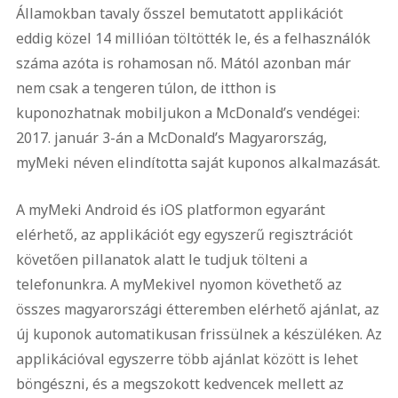
Államokban tavaly ősszel bemutatott applikációt
eddig közel 14 millióan töltötték le, és a felhasználók
száma azóta is rohamosan nő. Mától azonban már
nem csak a tengeren túlon, de itthon is
kuponozhatnak mobiljukon a McDonald’s vendégei:
2017. január 3-án a McDonald’s Magyarország,
myMeki néven elindította saját kuponos alkalmazását.
A myMeki Android és iOS platformon egyaránt
elérhető, az applikációt egy egyszerű regisztrációt
követően pillanatok alatt le tudjuk tölteni a
telefonunkra. A myMekivel nyomon követhető az
összes magyarországi étteremben elérhető ajánlat, az
új kuponok automatikusan frissülnek a készüléken. Az
applikációval egyszerre több ajánlat között is lehet
böngészni, és a megszokott kedvencek mellett az