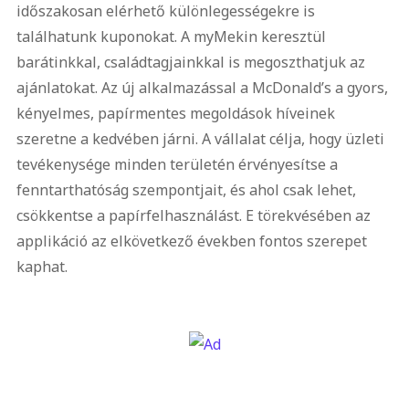
időszakosan elérhető különlegességekre is
találhatunk kuponokat. A myMekin keresztül
barátinkkal, családtagjainkkal is megoszthatjuk az
ajánlatokat. Az új alkalmazással a McDonald’s a gyors,
kényelmes, papírmentes megoldások híveinek
szeretne a kedvében járni. A vállalat célja, hogy üzleti
tevékenysége minden területén érvényesítse a
fenntarthatóság szempontjait, és ahol csak lehet,
csökkentse a papírfelhasználást. E törekvésében az
applikáció az elkövetkező években fontos szerepet
kaphat.