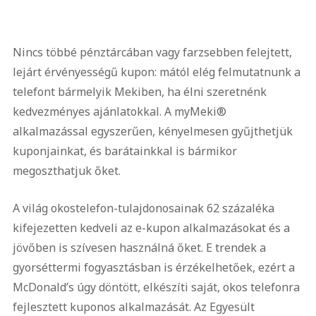
Nincs többé pénztárcában vagy farzsebben felejtett,
lejárt érvényességű kupon: mától elég felmutatnunk a
telefont bármelyik Mekiben, ha élni szeretnénk
kedvezményes ajánlatokkal. A myMeki®
alkalmazással egyszerűen, kényelmesen gyűjthetjük
kuponjainkat, és barátainkkal is bármikor
megoszthatjuk őket.
A világ okostelefon-tulajdonosainak 62 százaléka
kifejezetten kedveli az e-kupon alkalmazásokat és a
jövőben is szívesen használná őket. E trendek a
gyorséttermi fogyasztásban is érzékelhetőek, ezért a
McDonald’s úgy döntött, elkészíti saját, okos telefonra
fejlesztett kuponos alkalmazását. Az Egyesült