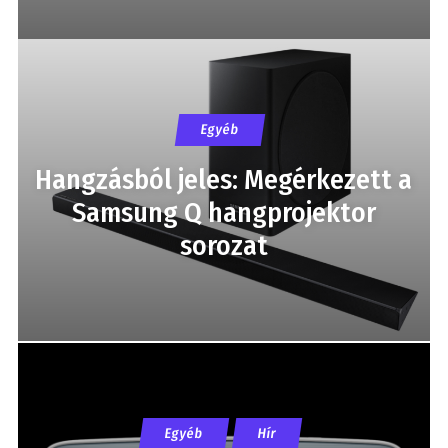
Egyéb
Hangzásból jeles: Megérkezett a
Samsung Q hangprojektor
sorozat
Egyéb
Hír