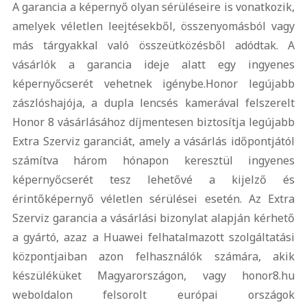
A garancia a képernyő olyan sérüléseire is vonatkozik,
amelyek véletlen leejtésekből, összenyomásból vagy
más tárgyakkal való összeütközésből adódtak. A
vásárlók a garancia ideje alatt egy ingyenes
képernyőcserét vehetnek igénybe.
Honor legújabb
zászlóshajója, a dupla lencsés kamerával felszerelt
Honor 8 vásárlásához díjmentesen biztosítja legújabb
Extra Szerviz garanciát, amely a vásárlás időpontjától
számítva három hónapon keresztül ingyenes
képernyőcserét tesz lehetővé a kijelző és
érintőképernyő véletlen sérülései esetén. Az Extra
Szerviz garancia a vásárlási bizonylat alapján kérhető
a gyártó, azaz a Huawei felhatalmazott szolgáltatási
központjaiban azon felhasználók számára, akik
készüléküket Magyarországon, vagy honor8.hu
weboldalon felsorolt európai országok