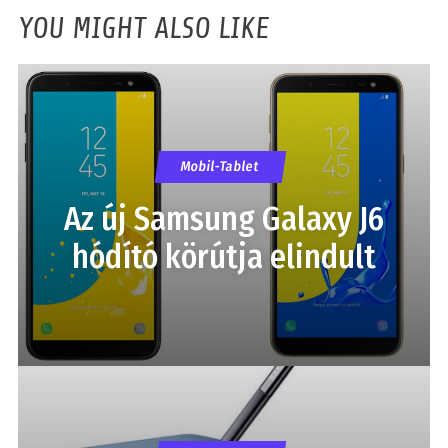
YOU MIGHT ALSO LIKE
Mobil-Tablet
Az új Samsung Galaxy J6
hódító körútja elindult