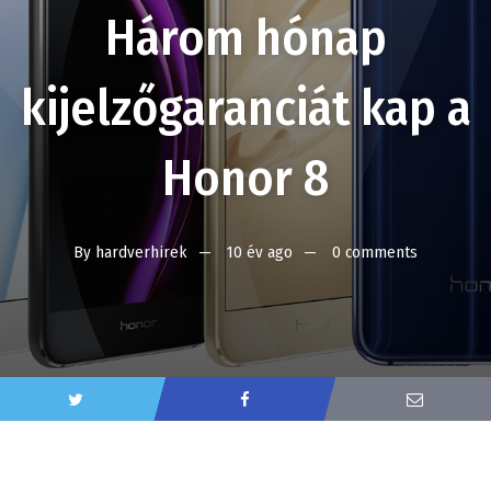
Három hónap
kijelzőgaranciát kap a
Honor 8
By
hardverhirek
10 év ago
0 comments