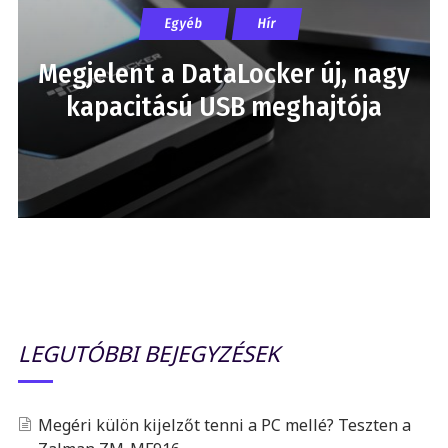
Egyéb
Hír
Megjelent a DataLocker új, nagy
kapacitású USB meghajtója
LEGUTÓBBI BEJEGYZÉSEK
Megéri külön kijelzőt tenni a PC mellé? Teszten a