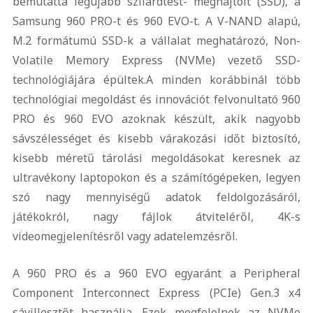
bemutatta legújabb szilárdtest- meghajtóit (SSD), a
Samsung 960 PRO-t és 960 EVO-t. A V-NAND alapú,
M.2 formátumú SSD-k a vállalat meghatározó, Non-
Volatile Memory Express (NVMe) vezető SSD-
technológiájára épültek.
A minden korábbinál több
technológiai megoldást és innovációt felvonultató 960
PRO és 960 EVO azoknak készült, akik nagyobb
sávszélességet és kisebb várakozási időt biztosító,
kisebb méretű tárolási megoldásokat keresnek az
ultravékony laptopokon és a számítógépeken, legyen
szó nagy mennyiségű adatok feldolgozásáról,
játékokról, nagy fájlok átviteléről, 4K-s
videomegjelenítésről vagy adatelemzésről.
A 960 PRO és a 960 EVO egyaránt a Peripheral
Component Interconnect Express (PCIe) Gen.3 x4
sávillesztőt használja. Ezek megfelelnek az NVMe