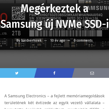
Megérkeztek a
Samsung új NVMe SSD-i
By
hardverhirek
10 év ago
0 comments
A Samsung Electronics – a fejlett memóriamegoldások
területének két évtizede az egyik vezető vállalata –