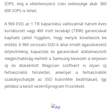
IOPS, míg a véletlenszerű írási sebessége akár 360
000 IOPS is lehet.
A 960 EVO az 1 TB kapacitású változatnál három éves
korlátozott vagy 400 írott terabájt (TBW) garanciával
kapható (attól függően, hogy melyik következik be
előbb). A 960 sorozatú SSD-k által kínált ágazatvezető
teljesítmény, kapacitás és garanciával alátámasztott
megbízhatóság mellett a Samsung bevezeti a teljesen
új és átalakított Magician szoftvert is olyan új
felhasználói felülettel, amellyel a felhasználók
szabályozhatják az SSD különféle beállításait, így
például a belső vezérlőprogram frissítését.