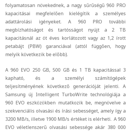
folyamatosan növekednek, a nagy sűrűségű 960 PRO
kapacitásai megfelelően kielégítik a személyes
adattárolási igényeket. A 960 PRO további
megbízhatóságot és tartósságot nyújt a 2 TB
kapacitásnál az öt éves korlátozott vagy az 1,2 írott
petabájt (PBW) garanciával (attól függően, hogy
melyik következik be előbb).
A 960 EVO 250 GB, 500 GB és 1 TB kapacitással 3
kapható, és a személyi számítógépek
teljesítményének következő generációját jelenti. A
Samsung új Intelligent TurboWrite technológiája a
960 EVO eszközökben mutatkozik be, megnövelve a
szekvenciális olvasási és írási sebességet, amely így a
3200 MB/s, illetve 1900 MB/s értéket is elérheti. A 960
EVO véletlenszerű olvasási sebessége akár 380 000