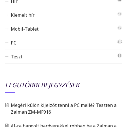
Hír
545
Kiemelt hír
54
Mobil-Tablet
69
PC
312
Teszt
51
LEGUTÓBBI BEJEGYZÉSEK
Megéri külön kijelzőt tenni a PC mellé? Teszten a
Zalman ZM-MF916
AI-ra hangolt hardverekkel robban be a Zalman a