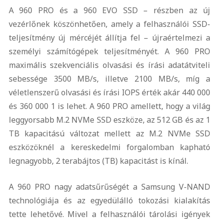
A 960 PRO és a 960 EVO SSD – részben az új
vezérlőnek köszönhetően, amely a felhasználói SSD-
teljesítmény új mércéjét állítja fel – újraértelmezi a
személyi számítógépek teljesítményét. A 960 PRO
maximális szekvenciális olvasási és írási adatátviteli
sebessége 3500 MB/s, illetve 2100 MB/s, míg a
véletlenszerű olvasási és írási IOPS érték akár 440 000
és 360 000 1 is lehet. A 960 PRO amellett, hogy a világ
leggyorsabb M.2 NVMe SSD eszköze, az 512 GB és az 1
TB kapacitású változat mellett az M.2 NVMe SSD
eszközöknél a kereskedelmi forgalomban kapható
legnagyobb, 2 terabájtos (TB) kapacitást is kínál.
A 960 PRO nagy adatsűrűségét a Samsung V-NAND
technológiája és az egyedülálló tokozási kialakítás
tette lehetővé. Mivel a felhasználói tárolási igények