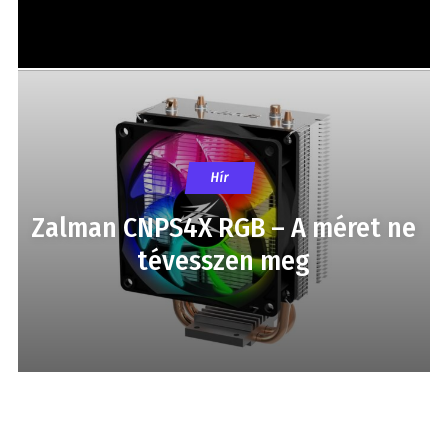
Hír
Zalman CNPS4X RGB – A méret ne
tévesszen meg