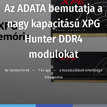
Az ADATA bemutatja a
nagy kapacitású XPG
Hunter DDR4
modulokat
By
hardverhirek
7 év ago
a hozzászólások lehetősége
kikapcsolva