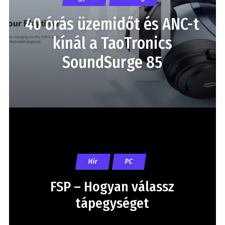
40 órás üzemidőt és ANC-t
kínál a TaoTronics
SoundSurge 85
Hír
PC
FSP – Hogyan válassz
tápegységet