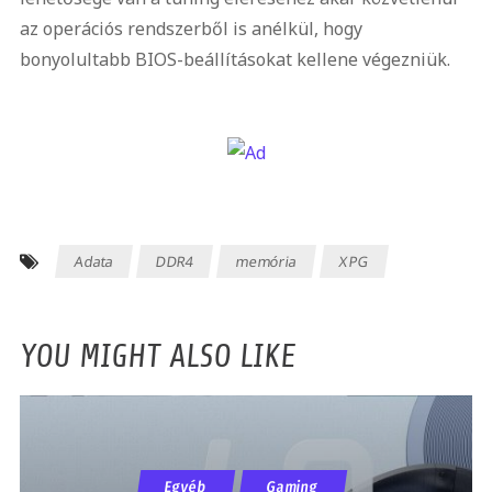
az operációs rendszerből is anélkül, hogy
bonyolultabb BIOS-beállításokat kellene végezniük.
Adata
DDR4
memória
XPG
YOU MIGHT ALSO LIKE
Egyéb
Gaming