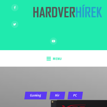
MENU
Gaming
Hír
PC